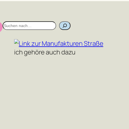
S
u
c
h
ich gehöre auch dazu
e
n