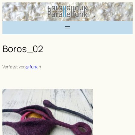
Zum
Inhalt
springen
Boros_02
Verfasst von
@funk
in