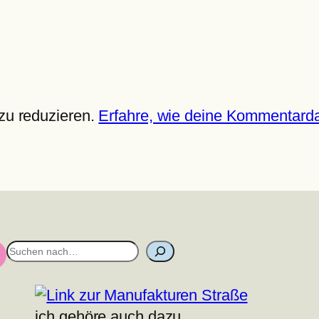
zu reduzieren.
Erfahre, wie deine Kommentarda
S
u
c
h
ich gehöre auch dazu