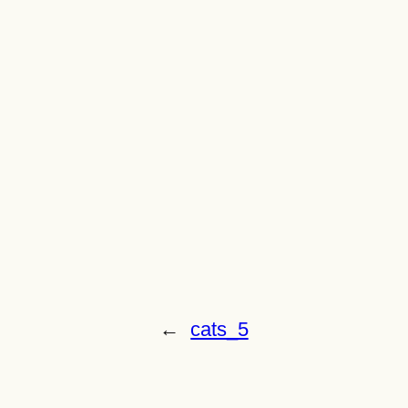
←
cats_5