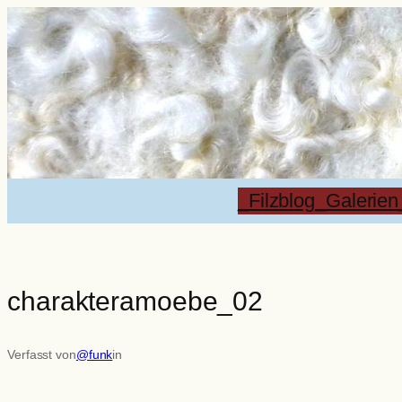
Zum
Inhalt
springen
_Filzblog
_Galerien
charakteramoebe_02
Verfasst von
@funk
in