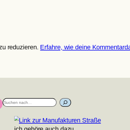
zu reduzieren.
Erfahre, wie deine Kommentarda
S
u
c
h
ich gehöre auch dazu