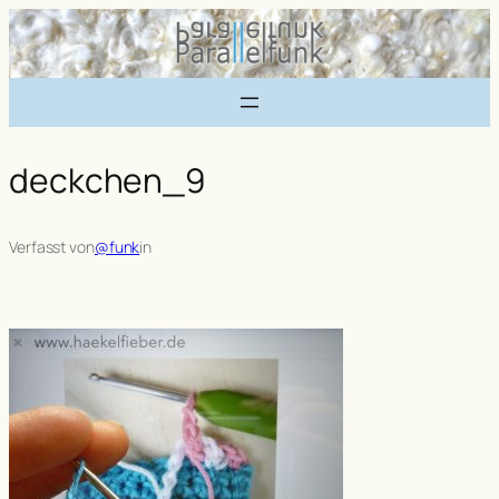
Zum
Inhalt
springen
deckchen_9
Verfasst von
@funk
in