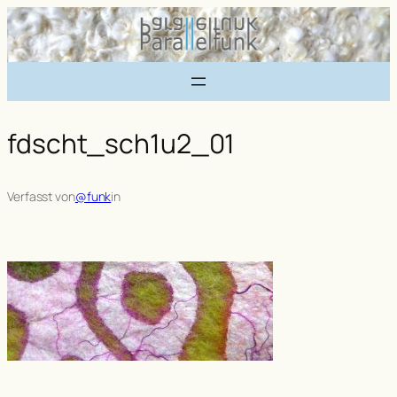
Zum
Inhalt
springen
fdscht_sch1u2_01
Verfasst von
@funk
in