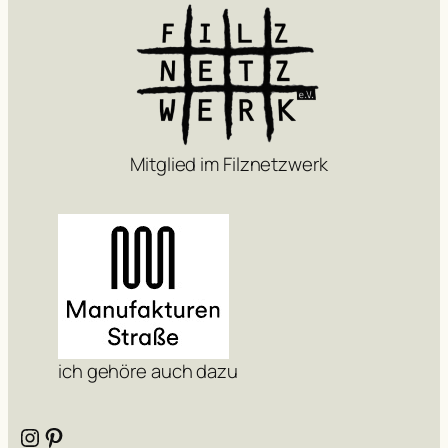
c
h
e
n
Mitglied im Filznetzwerk
ich gehöre auch dazu
Instagram
Pinterest