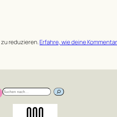
 zu reduzieren.
Erfahre, wie deine Kommentar
S
u
c
h