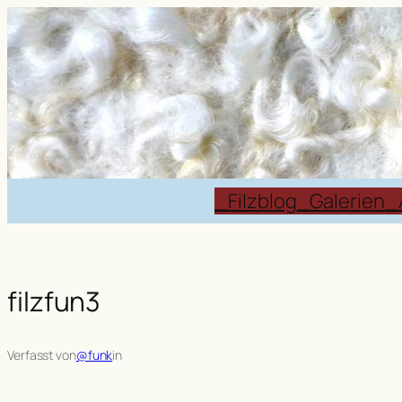
Zum
Inhalt
springen
_Filzblog
_Galerien
_
filzfun3
Verfasst von
@funk
in