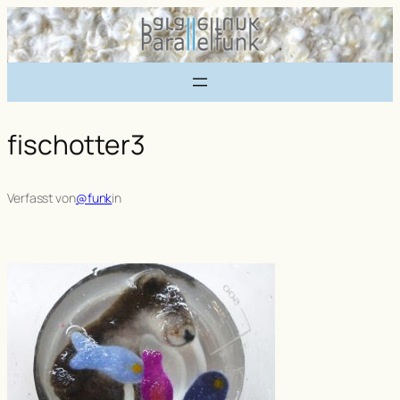
Zum
Inhalt
springen
fischotter3
Verfasst von
@funk
in