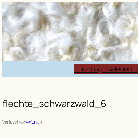
Zum
Inhalt
springen
_Filzblog
_Galerien
_
flechte_schwarzwald_6
Verfasst von
@funk
in