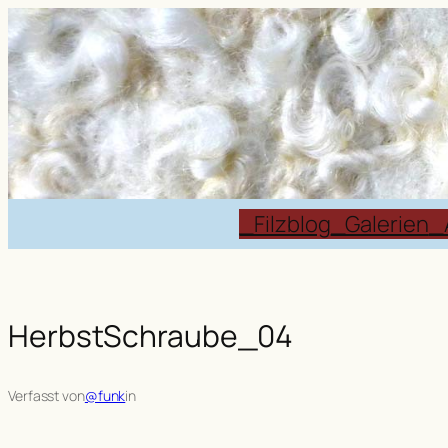
Zum
Inhalt
springen
_Filzblog
_Galerien
_
HerbstSchraube_04
Verfasst von
@funk
in