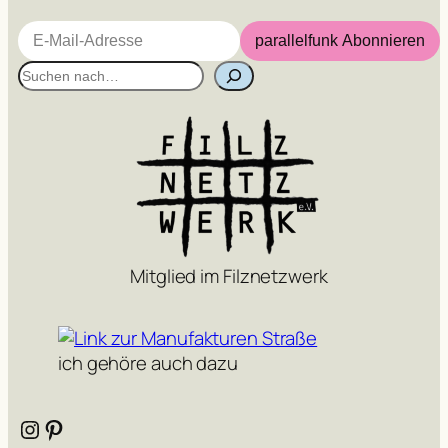
E-Mail-Adresse
parallelfunk Abonnieren
S
u
c
h
e
n
Mitglied im Filznetzwerk
ich gehöre auch dazu
Instagram
Pinterest