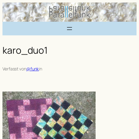
Zum
Inhalt
springen
karo_duo1
Verfasst von
@funk
in