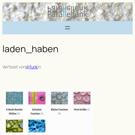
Zum
Inhalt
springen
laden_haben
Verfasst von
@funk
in