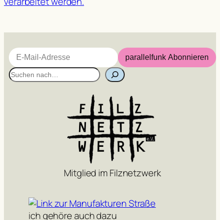
verarbeitet werden.
E-Mail-Adresse
parallelfunk Abonnieren
S
u
c
h
e
n
Mitglied im Filznetzwerk
ich gehöre auch dazu