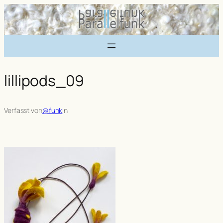
Zum
Inhalt
springen
lillipods_09
Verfasst von
@funk
in