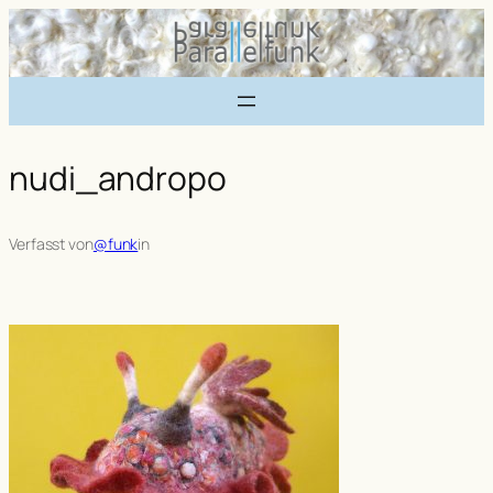
Zum
Inhalt
springen
nudi_andropo
Verfasst von
@funk
in