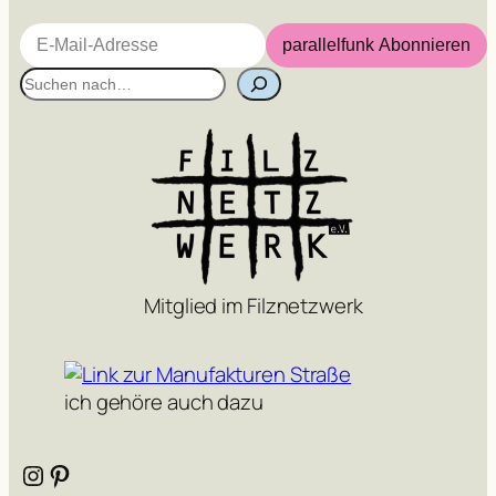
E-Mail-Adresse
parallelfunk Abonnieren
S
u
c
h
e
n
Mitglied im Filznetzwerk
ich gehöre auch dazu
Instagram
Pinterest