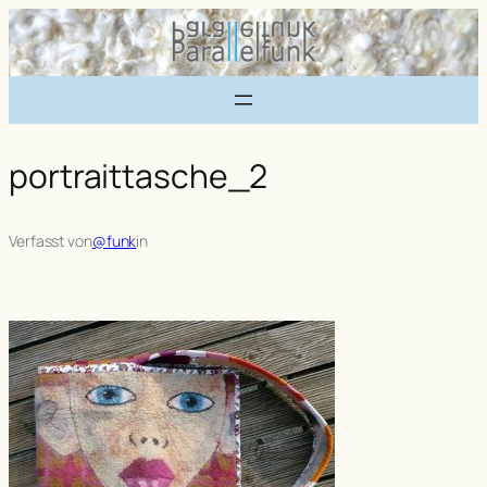
Zum
Inhalt
springen
portraittasche_2
Verfasst von
@funk
in