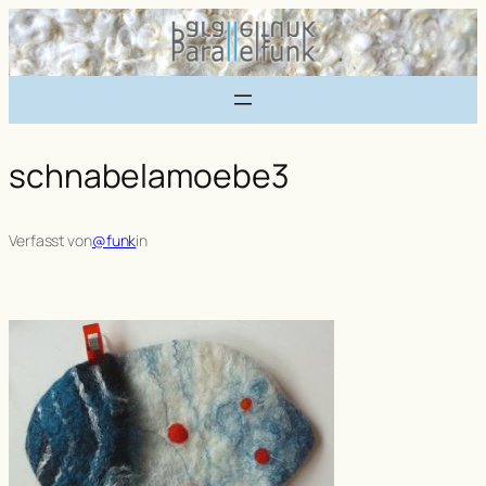
Zum
Inhalt
springen
schnabelamoebe3
Verfasst von
@funk
in