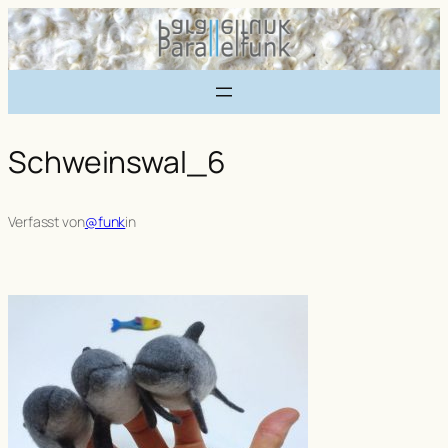
Zum
Inhalt
springen
Schweinswal_6
Verfasst von
@funk
in