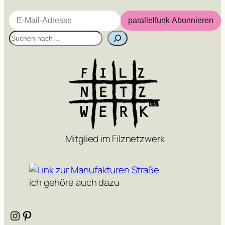
E-Mail-Adresse
parallelfunk Abonnieren
S
u
c
h
e
n
Mitglied im Filznetzwerk
ich gehöre auch dazu
Instagram
Pinterest