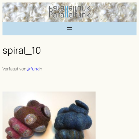
Zum
Inhalt
springen
spiral_10
Verfasst von
@funk
in