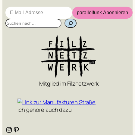
E-Mail-Adresse
parallelfunk Abonnieren
S
u
c
h
e
n
Mitglied im Filznetzwerk
ich gehöre auch dazu
Instagram
Pinterest