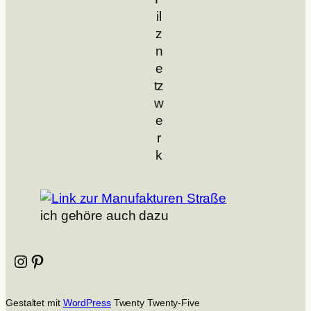
il
z
n
e
tz
w
e
r
k
ich gehöre auch dazu
Instagram
Pinterest
Gestaltet mit
WordPress
Twenty Twenty-Five