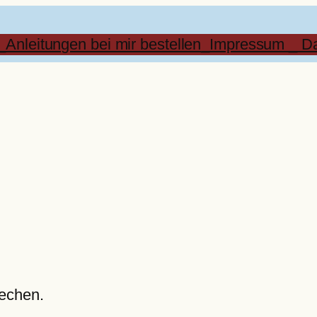
_Anleitungen bei mir bestellen
_Impressum _ Da
iechen.