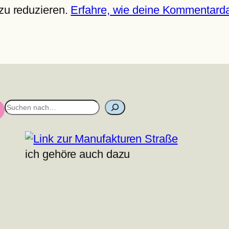
zu reduzieren.
Erfahre, wie deine Kommentarda
S
u
c
h
ich gehöre auch dazu
e
n