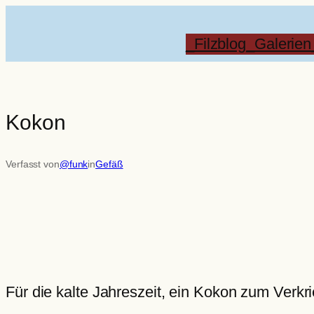
Zum
Inhalt
_Filzblog
_Galerien
springen
Kokon
Verfasst von
@funk
in
Gefäß
Für die kalte Jahreszeit, ein Kokon zum Verkr