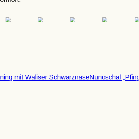
ining mit Waliser Schwarznase
Nunoschal „Pfing