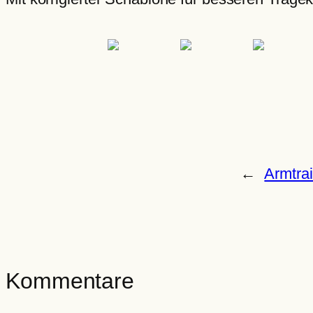
←
Armtra
Kommentare