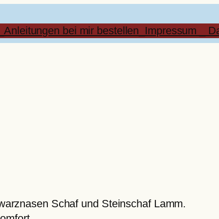
_Anleitungen bei mir bestellen
_Impressum _ Da
hwarznasen Schaf und Steinschaf Lamm.
omfort.