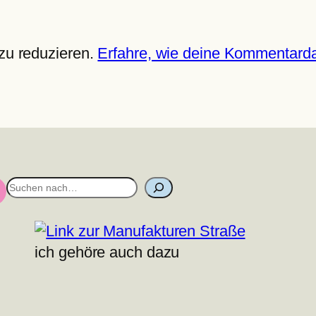
zu reduzieren.
Erfahre, wie deine Kommentarda
S
u
c
h
ich gehöre auch dazu
e
n