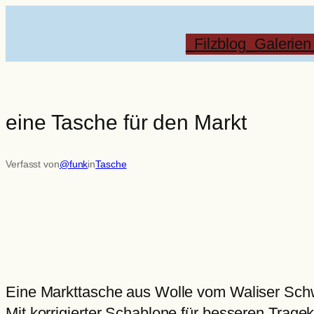
Zum
Inhalt
_Filzblog
_Galerien
springen
eine Tasche für den Markt
Verfasst von
@funk
in
Tasche
Eine Markttasche aus Wolle vom Waliser Sc
Mit korrigierter Schablone für besseren Tragek