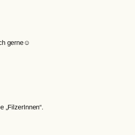
auch gerne☺
e „FilzerInnen“.