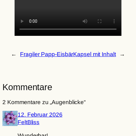
←
Fragiler Papp-Eisbär
Kapsel mit Inhalt
→
Kommentare
2 Kommentare zu „Augenblicke“
12. Februar 2026
FeltBliss
Wunderbar!