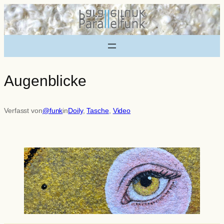
Zum
Inhalt
springen
Augenblicke
Verfasst von
@funk
in
Doily
, 
Tasche
, 
Video