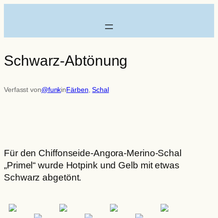
Zum
Inhalt
springen
Schwarz-Abtönung
Verfasst von
@funk
in
Färben
, 
Schal
Für den Chiffonseide-Angora-Merino-Schal
„Primel“ wurde Hotpink und Gelb mit etwas
Schwarz abgetönt.