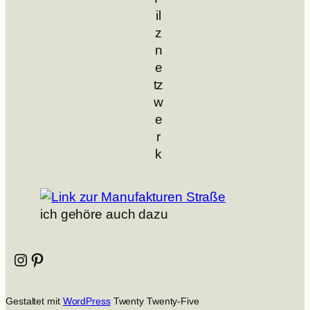
il
z
n
e
tz
w
e
r
k
ich gehöre auch dazu
Instagram
Pinterest
Gestaltet mit
WordPress
Twenty Twenty-Five