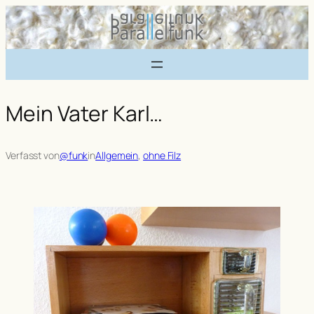
Zum
Inhalt
springen
Mein Vater Karl…
Verfasst von
@funk
in
Allgemein
, 
ohne Filz