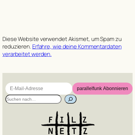
Diese Website verwendet Akismet, um Spam zu
reduzieren.
Erfahre, wie deine Kommentardaten
verarbeitet werden.
E-Mail-Adresse
parallelfunk Abonnieren
S
u
c
h
e