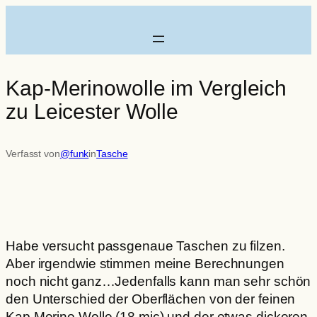
Zum
Inhalt
springen
Kap-Merinowolle im Vergleich
zu Leicester Wolle
Verfasst von
@funk
in
Tasche
Habe versucht passgenaue Taschen zu filzen.
Aber irgendwie stimmen meine Berechnungen
noch nicht ganz…Jedenfalls kann man sehr schön
den Unterschied der Oberflächen von der feinen
Kap Merino Wolle (18 mic) und der etwas dickeren