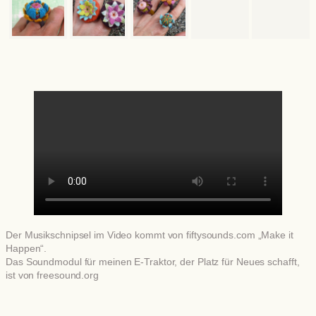
Der Musikschnipsel im Video kommt von fiftysounds.com „Make it
Happen“.
Das Soundmodul für meinen E-Traktor, der Platz für Neues schafft,
ist von freesound.org