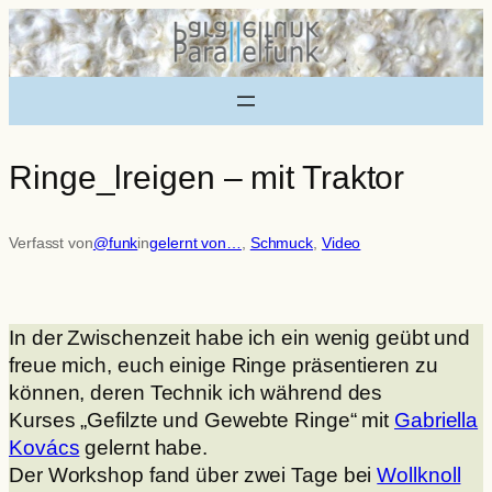
Zum
Inhalt
springen
Ringe_lreigen – mit Traktor
Verfasst von
@funk
in
gelernt von…
, 
Schmuck
, 
Video
In der Zwischenzeit habe ich ein wenig geübt und
freue mich, euch einige Ringe präsentieren zu
können, deren Technik ich während des
Kurses „Gefilzte und Gewebte Ringe“
mit
Gabriella
Kovács
gelernt habe.
Der Workshop fand über zwei Tage bei
Wollknoll