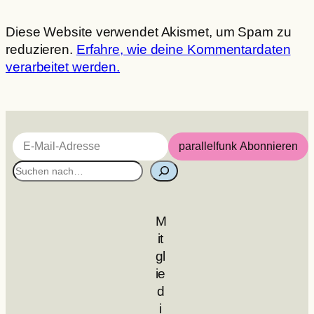
Diese Website verwendet Akismet, um Spam zu
reduzieren.
Erfahre, wie deine Kommentardaten
verarbeitet werden.
E-Mail-Adresse
parallelfunk Abonnieren
S
u
c
M
h
it
e
gl
n
ie
d
i