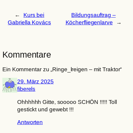
←
Kurs bei
Bildungsauftrag –
Gabriella Kovács
Köcherfliegenlarve
→
Kommentare
Ein Kommentar zu „Ringe_lreigen – mit Traktor“
29. März 2025
fiberels
Ohhhhhh Gitte, sooooo SCHÖN !!!!! Toll
gestickt und gewebt !!!
Antworten