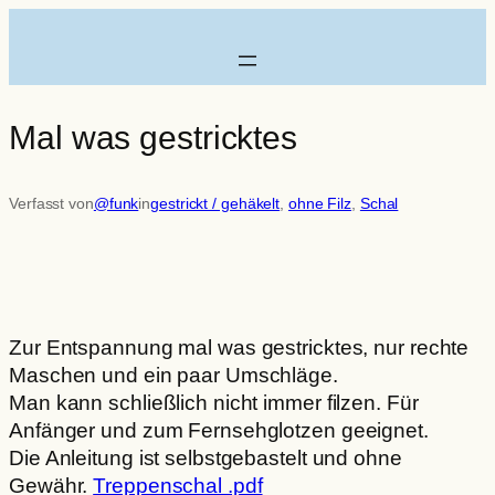
Zum
Inhalt
springen
Mal was gestricktes
Verfasst von
@funk
in
gestrickt / gehäkelt
, 
ohne Filz
, 
Schal
Zur Entspannung mal was gestricktes, nur rechte
Maschen und ein paar Umschläge.
Man kann schließlich nicht immer filzen. Für
Anfänger und zum Fernsehglotzen geeignet.
Die Anleitung ist selbstgebastelt und ohne
Gewähr.
Treppenschal .pdf