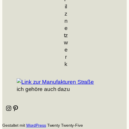
il
z
n
e
tz
w
e
r
k
ich gehöre auch dazu
Instagram
Pinterest
Gestaltet mit
WordPress
Twenty Twenty-Five